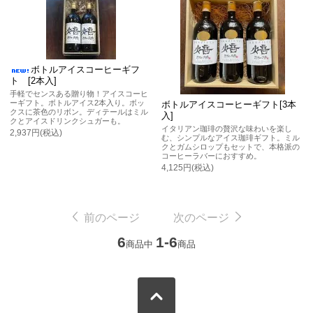
ボトルアイスコーヒーギフ
ト [2本入]
手軽でセンスある贈り物！アイスコーヒ
ーギフト。ボトルアイス2本入り。ボッ
ボトルアイスコーヒーギフト[3本
クスに茶色のリボン。ディテールはミル
入]
クとアイスドリンクシュガーも。
イタリアン珈琲の贅沢な味わいを楽し
2,937円(税込)
む、シンプルなアイス珈琲ギフト。ミル
クとガムシロップもセットで、本格派の
コーヒーラバーにおすすめ。
4,125円(税込)
前のページ
次のページ
6
1-6
商品中
商品