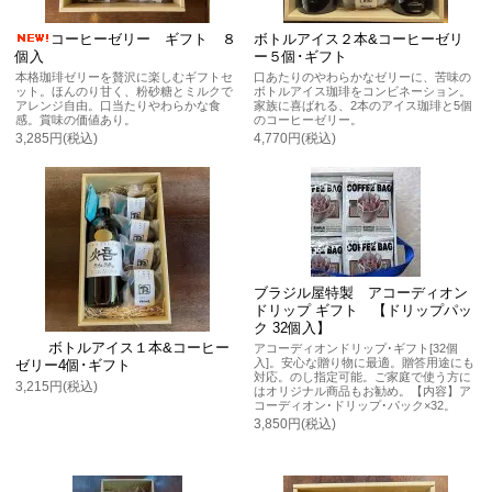
コーヒーゼリー ギフト ８
ボトルアイス２本&コーヒーゼリ
個入
ー５個･ギフト
本格珈琲ゼリーを贅沢に楽しむギフトセ
口あたりのやわらかなゼリーに、苦味の
ット。ほんのり甘く、粉砂糖とミルクで
ボトルアイス珈琲をコンビネーション。
アレンジ自由。口当たりやわらかな食
家族に喜ばれる、2本のアイス珈琲と5個
感。賞味の価値あり。
のコーヒーゼリー。
3,285円(税込)
4,770円(税込)
ブラジル屋特製 アコーディオン
ドリップ ギフト 【ドリップパッ
ク 32個入】
ボトルアイス１本&コーヒー
アコーディオンドリップ･ギフト[32個
入]。安心な贈り物に最適。贈答用途にも
ゼリー4個･ギフト
対応。のし指定可能。ご家庭で使う方に
3,215円(税込)
はオリジナル商品もお勧め。【内容】ア
コーディオン･ドリップ･パック×32。
3,850円(税込)