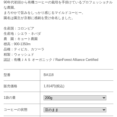
90年代初頭から有機コーヒーの栽培を手掛けているプロフェッショナル
な農園。
まろやかで旨みをしっかり感じるマイルドコーヒー。
園名は園主が京都に感銘を受け命名しました。
生産国：コロンビア
生産地：シエラ・ネバダ
農 園：キョート農園
標高：900-1350m
品種：ティピカ、カツーラ
精製：ウォッシュド
認証：有機ＪＡＳ オーガニック / RainForest Alliance Certified
型番
BA118
販売価格
1,814円(税込)
1袋の量
コーヒーの状態