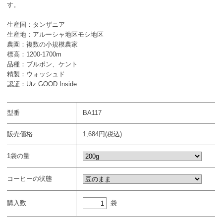
す。
生産国：タンザニア
生産地：アルーシャ地区モシ地区
農園：複数の小規模農家
標高：1200-1700m
品種：ブルボン、ケント
精製：ウォッシュド
認証：Utz GOOD Inside
型番
BA117
販売価格
1,684円(税込)
1袋の量
コーヒーの状態
袋
購入数