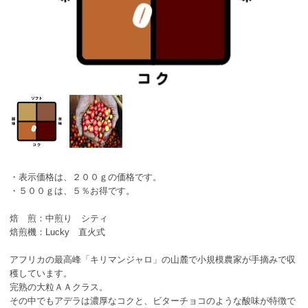
・表示価格は、２００ｇの価格です。
・５００ｇは、５％お得です。
焙 煎：中煎り シティ
焙煎機：Lucky 直火式
アフリカの最高峰「キリマンジャロ」の山麓で小規模農家が手摘みで収
穫しています。
完熟の大粒ＡＡクラス。
その中でもアデラは濃厚なコクと、ビターチョコのような酸味が特徴で